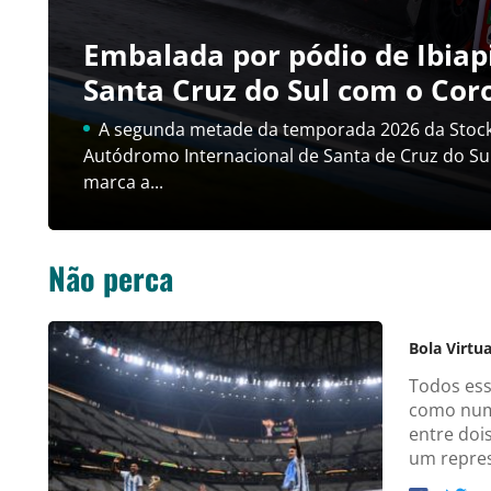
Embalada por pódio de Ibia
Santa Cruz do Sul com o Coro
A segunda metade da temporada 2026 da Stock C
Autódromo Internacional de Santa de Cruz do Sul
marca a...
Não perca
Bola Virtua
Todos ess
como num 
entre doi
um repres