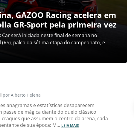
pina, GAZOO Racing acelera em
lla GR-Sport pela primeira vez
ar será iniciada neste final de semana no
 (RS), palco da sétima etapa do campeonato, e
l
por Alberto Helena
es anagramas e estatísticas desaparecem
passe de mágica diante do duelo clássico
s craques que assumem o centro da arena, cada
entante de sua época: M...
LEIA MAIS