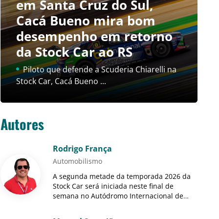
em Santa Cruz do Sul,
Cacá Bueno mira bom
desempenho em retorno
da Stock Car ao RS
Piloto que defende a Scuderia Chiarelli na
Stock Car, Cacá Bueno ...
Autores
Rodrigo França
Automobilismo
A segunda metade da temporada 2026 da
Stock Car será iniciada neste final de
semana no Autódromo Internacional de
Santa de Cruz do Sul (RS), palco da sétima
etapa do campeonato, e marca a...