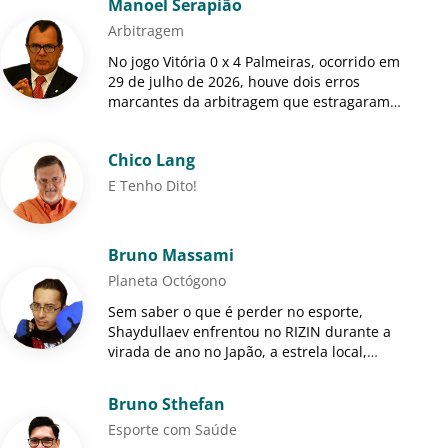
Manoel Serapião
Arbitragem
No jogo Vitória 0 x 4 Palmeiras, ocorrido em
29 de julho de 2026, houve dois erros
marcantes da arbitragem que estragaram o
espetáculo por interferência direta em seu
desenvolvimento. Ain...
Chico Lang
E Tenho Dito!
Bruno Massami
Planeta Octógono
Sem saber o que é perder no esporte,
Shaydullaev enfrentou no RIZIN durante a
virada de ano no Japão, a estrela local,
Mikuru Asakura.
Bruno Sthefan
Esporte com Saúde