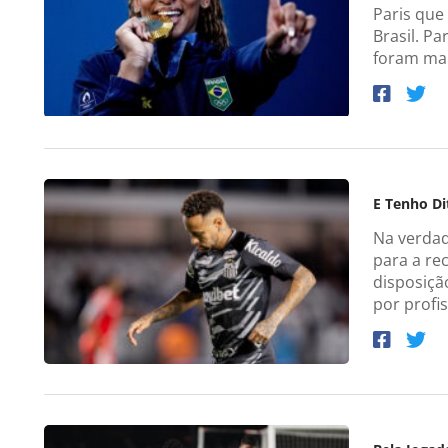
Paris que
Brasil. Pa
foram mai
E Tenho Di
Na verdad
para a re
disposiçã
por profis