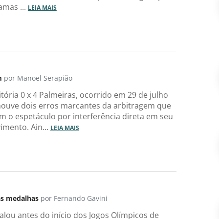
amas ...
LEIA MAIS
m
por Manoel Serapião
tória 0 x 4 Palmeiras, ocorrido em 29 de julho
houve dois erros marcantes da arbitragem que
m o espetáculo por interferência direta em seu
imento. Ain...
LEIA MAIS
as medalhas
por Fernando Gavini
falou antes do início dos Jogos Olímpicos de