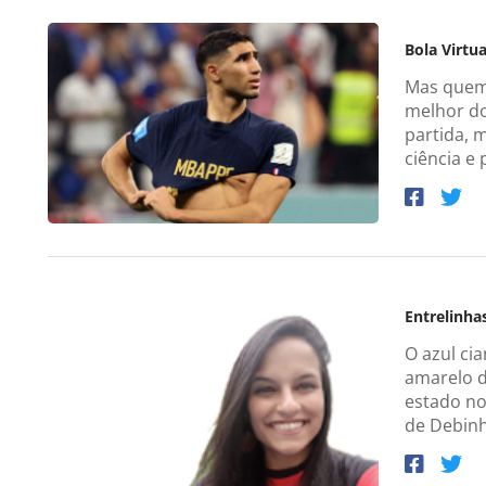
Bola Virtua
Mas quem 
melhor do
partida, 
ciência e 
Entrelinha
O azul ci
amarelo d
estado no
de Debinh