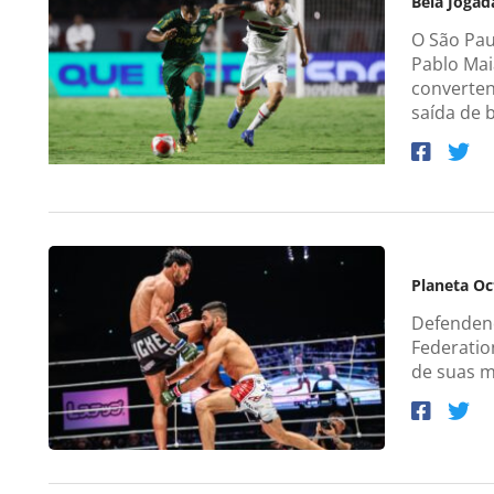
Bela Jogad
O São Pau
Pablo Mai
converten
saída de 
Planeta O
Defendend
Federation
de suas 