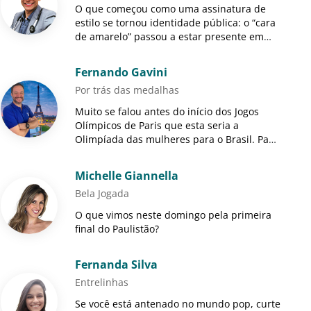
O que começou como uma assinatura de
estilo se tornou identidade pública: o “cara
de amarelo” passou a estar presente em
diversas mídias, desde plateias e figurações
até programas ...
Fernando Gavini
Por trás das medalhas
Muito se falou antes do início dos Jogos
Olímpicos de Paris que esta seria a
Olimpíada das mulheres para o Brasil. Para
começar, pela primeira vez na história, elas
foram maioria na del...
Michelle Giannella
Bela Jogada
O que vimos neste domingo pela primeira
final do Paulistão?
Fernanda Silva
Entrelinhas
Se você está antenado no mundo pop, curte