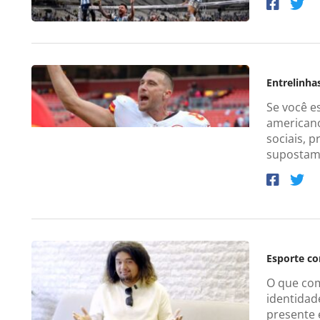
Entrelinha
Se você e
americano
sociais, p
supostam
Esporte c
O que com
identidad
presente 