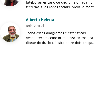
futebol americano ou deu uma olhada no
feed das suas redes sociais, provavelmente
viu que Taylor Swift está supostamente com
um novo namorado.
Alberto Helena
Bola Virtual
Todos esses anagramas e estatísticas
desaparecem como num passe de mágica
diante do duelo clássico entre dois craques
que assumem o centro da arena, cada um
representante de sua época: M...