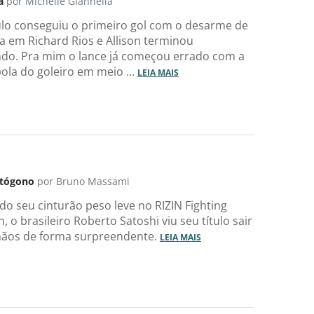
a
por Michelle Giannella
lo conseguiu o primeiro gol com o desarme de
a em Richard Rios e Allison terminou
do. Pra mim o lance já começou errado com a
bola do goleiro em meio ...
LEIA MAIS
ctógono
por Bruno Massami
o seu cinturão peso leve no RIZIN Fighting
, o brasileiro Roberto Satoshi viu seu título sair
mãos de forma surpreendente.
LEIA MAIS