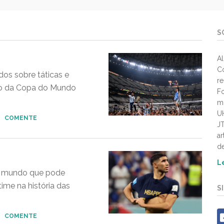
S
Al
Co
os sobre táticas e
re
são da Copa do Mundo
Fo
mu
UH
•
COMENTE
JT
ar
de
L
do mundo que pode
time na história das
S
•
COMENTE