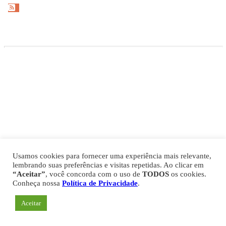
Gazeta Esportiva Copyright © 2026
Política de Privacidade
Comercial
Fale Conosco
Expediente
Usamos cookies para fornecer uma experiência mais relevante,
lembrando suas preferências e visitas repetidas. Ao clicar em
“Aceitar”
, você concorda com o uso de
TODOS
os cookies.
Conheça nossa
Política de Privacidade
.
Aceitar