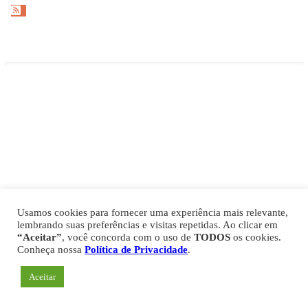
Gazeta Esportiva Copyright © 2026
Política de Privacidade
Comercial
Fale Conosco
Expediente
Usamos cookies para fornecer uma experiência mais relevante,
lembrando suas preferências e visitas repetidas. Ao clicar em
“Aceitar”
, você concorda com o uso de
TODOS
os cookies.
Conheça nossa
Política de Privacidade
.
Aceitar