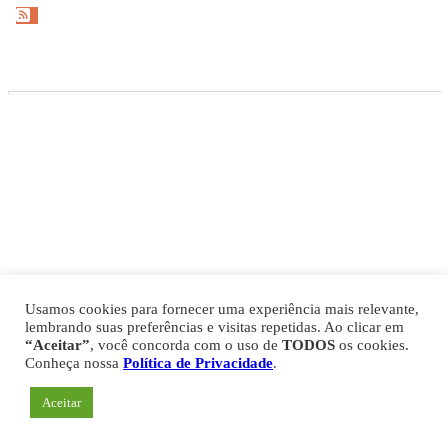
Gazeta Esportiva Copyright © 2026
Política de Privacidade
Comercial
Fale Conosco
Expediente
Usamos cookies para fornecer uma experiência mais relevante,
lembrando suas preferências e visitas repetidas. Ao clicar em
“Aceitar”
, você concorda com o uso de
TODOS
os cookies.
Conheça nossa
Política de Privacidade
.
Aceitar