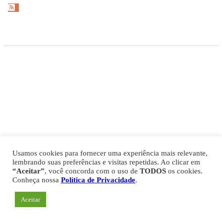
Gazeta Esportiva Copyright © 2026
Política de Privacidade
Comercial
Fale Conosco
Expediente
Usamos cookies para fornecer uma experiência mais relevante,
lembrando suas preferências e visitas repetidas. Ao clicar em
“Aceitar”
, você concorda com o uso de
TODOS
os cookies.
Conheça nossa
Política de Privacidade
.
Aceitar