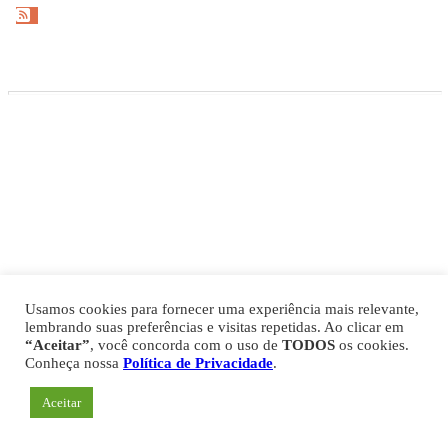
Gazeta Esportiva Copyright © 2026
Política de Privacidade
Comercial
Fale Conosco
Expediente
Usamos cookies para fornecer uma experiência mais relevante,
lembrando suas preferências e visitas repetidas. Ao clicar em
“Aceitar”
, você concorda com o uso de
TODOS
os cookies.
Conheça nossa
Política de Privacidade
.
Aceitar