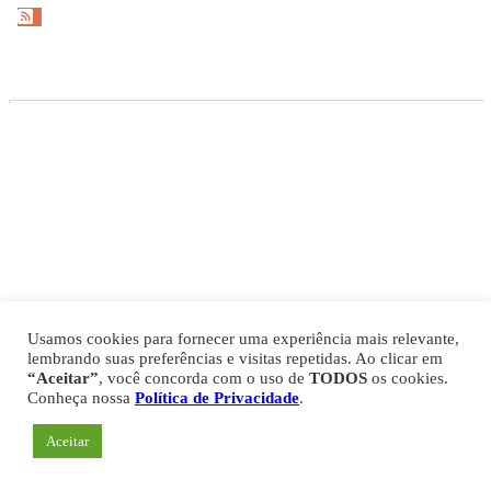
Gazeta Esportiva Copyright © 2026
Política de Privacidade
Comercial
Fale Conosco
Expediente
Usamos cookies para fornecer uma experiência mais relevante,
lembrando suas preferências e visitas repetidas. Ao clicar em
“Aceitar”
, você concorda com o uso de
TODOS
os cookies.
Conheça nossa
Política de Privacidade
.
Aceitar