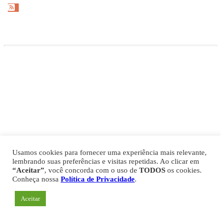
Gazeta Esportiva Copyright © 2026
Política de Privacidade
Comercial
Fale Conosco
Expediente
Usamos cookies para fornecer uma experiência mais relevante,
lembrando suas preferências e visitas repetidas. Ao clicar em
“Aceitar”
, você concorda com o uso de
TODOS
os cookies.
Conheça nossa
Política de Privacidade
.
Aceitar