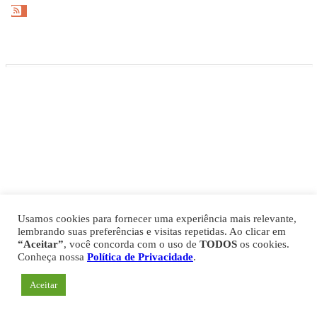
Gazeta Esportiva Copyright © 2026
Política de Privacidade
Comercial
Fale Conosco
Expediente
Usamos cookies para fornecer uma experiência mais relevante,
lembrando suas preferências e visitas repetidas. Ao clicar em
“Aceitar”
, você concorda com o uso de
TODOS
os cookies.
Conheça nossa
Política de Privacidade
.
Aceitar