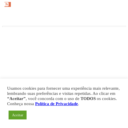
Gazeta Esportiva Copyright © 2026
Política de Privacidade
Comercial
Fale Conosco
Expediente
Usamos cookies para fornecer uma experiência mais relevante,
lembrando suas preferências e visitas repetidas. Ao clicar em
“Aceitar”
, você concorda com o uso de
TODOS
os cookies.
Conheça nossa
Política de Privacidade
.
Aceitar