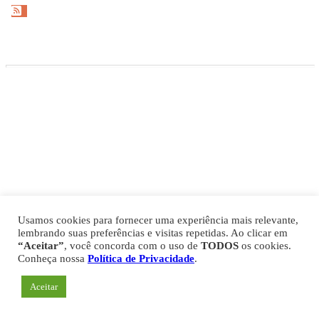
Gazeta Esportiva Copyright © 2026
Política de Privacidade
Comercial
Fale Conosco
Expediente
Usamos cookies para fornecer uma experiência mais relevante,
lembrando suas preferências e visitas repetidas. Ao clicar em
“Aceitar”
, você concorda com o uso de
TODOS
os cookies.
Conheça nossa
Política de Privacidade
.
Aceitar