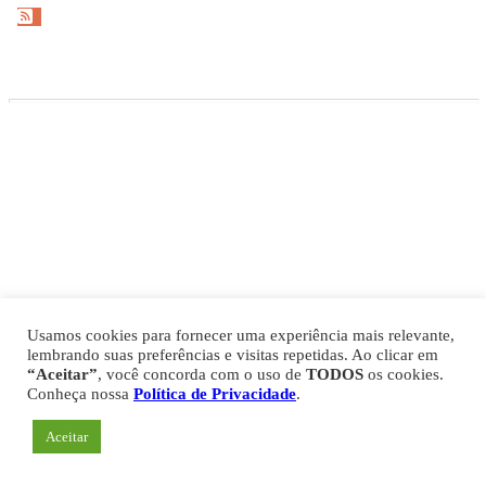
Gazeta Esportiva Copyright © 2026
Política de Privacidade
Comercial
Fale Conosco
Expediente
Usamos cookies para fornecer uma experiência mais relevante,
lembrando suas preferências e visitas repetidas. Ao clicar em
“Aceitar”
, você concorda com o uso de
TODOS
os cookies.
Conheça nossa
Política de Privacidade
.
Aceitar