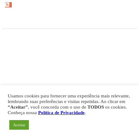
Gazeta Esportiva Copyright © 2026
Política de Privacidade
Comercial
Fale Conosco
Expediente
Usamos cookies para fornecer uma experiência mais relevante,
lembrando suas preferências e visitas repetidas. Ao clicar em
“Aceitar”
, você concorda com o uso de
TODOS
os cookies.
Conheça nossa
Política de Privacidade
.
Aceitar