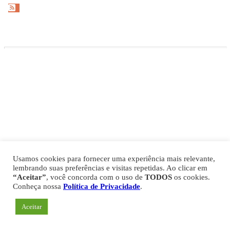
Gazeta Esportiva Copyright © 2026
Política de Privacidade
Comercial
Fale Conosco
Expediente
Usamos cookies para fornecer uma experiência mais relevante,
lembrando suas preferências e visitas repetidas. Ao clicar em
“Aceitar”
, você concorda com o uso de
TODOS
os cookies.
Conheça nossa
Política de Privacidade
.
Aceitar