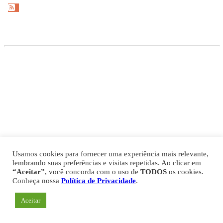
Gazeta Esportiva Copyright © 2026
Política de Privacidade
Comercial
Fale Conosco
Expediente
Usamos cookies para fornecer uma experiência mais relevante,
lembrando suas preferências e visitas repetidas. Ao clicar em
“Aceitar”
, você concorda com o uso de
TODOS
os cookies.
Conheça nossa
Política de Privacidade
.
Aceitar