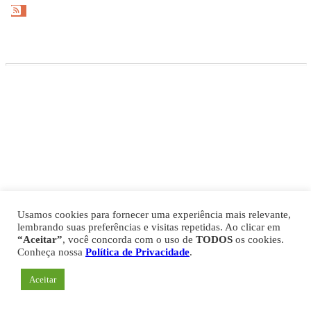
Gazeta Esportiva Copyright © 2026
Política de Privacidade
Comercial
Fale Conosco
Expediente
Usamos cookies para fornecer uma experiência mais relevante,
lembrando suas preferências e visitas repetidas. Ao clicar em
“Aceitar”
, você concorda com o uso de
TODOS
os cookies.
Conheça nossa
Política de Privacidade
.
Aceitar