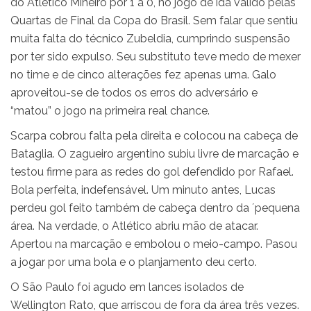
do Atlético Mineiro por 1 a 0, no jogo de ida válido pelas
Quartas de Final da Copa do Brasil. Sem falar que sentiu
muita falta do técnico Zubeldia, cumprindo suspensão
por ter sido expulso. Seu substituto teve medo de mexer
no time e de cinco alterações fez apenas uma. Galo
aproveitou-se de todos os erros do adversário e
“matou” o jogo na primeira real chance.
Scarpa cobrou falta pela direita e colocou na cabeça de
Bataglia. O zagueiro argentino subiu livre de marcação e
testou firme para as redes do gol defendido por Rafael.
Bola perfeita, indefensável. Um minuto antes, Lucas
perdeu gol feito também de cabeça dentro da ´pequena
área. Na verdade, o Atlético abriu mão de atacar.
Apertou na marcação e embolou o meio-campo. Pasou
a jogar por uma bola e o planjamento deu certo.
O São Paulo foi agudo em lances isolados de
Wellington Rato, que arriscou de fora da área três vezes.