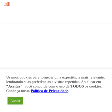
Gazeta Esportiva Copyright © 2026
Política de Privacidade
Comercial
Fale Conosco
Expediente
Usamos cookies para fornecer uma experiência mais relevante,
lembrando suas preferências e visitas repetidas. Ao clicar em
“Aceitar”
, você concorda com o uso de
TODOS
os cookies.
Conheça nossa
Política de Privacidade
.
Aceitar