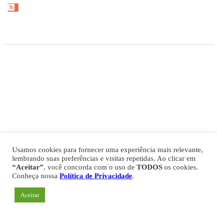
Gazeta Esportiva Copyright © 2026
Política de Privacidade
Comercial
Fale Conosco
Expediente
Usamos cookies para fornecer uma experiência mais relevante,
lembrando suas preferências e visitas repetidas. Ao clicar em
“Aceitar”
, você concorda com o uso de
TODOS
os cookies.
Conheça nossa
Política de Privacidade
.
Aceitar