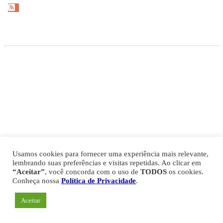
Gazeta Esportiva Copyright © 2026
Política de Privacidade
Comercial
Fale Conosco
Expediente
Usamos cookies para fornecer uma experiência mais relevante,
lembrando suas preferências e visitas repetidas. Ao clicar em
“Aceitar”
, você concorda com o uso de
TODOS
os cookies.
Conheça nossa
Política de Privacidade
.
Aceitar