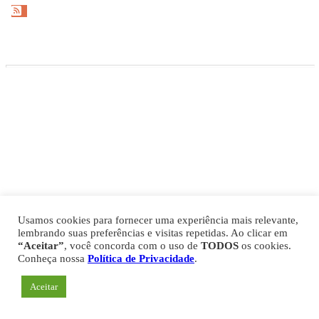
Gazeta Esportiva Copyright © 2026
Política de Privacidade
Comercial
Fale Conosco
Expediente
Usamos cookies para fornecer uma experiência mais relevante,
lembrando suas preferências e visitas repetidas. Ao clicar em
“Aceitar”
, você concorda com o uso de
TODOS
os cookies.
Conheça nossa
Política de Privacidade
.
Aceitar