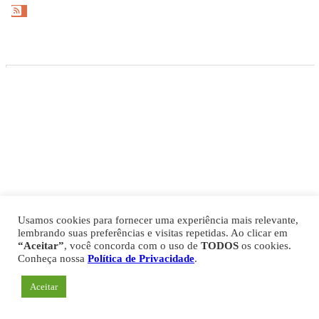
Gazeta Esportiva Copyright © 2026
Política de Privacidade
Comercial
Fale Conosco
Expediente
Usamos cookies para fornecer uma experiência mais relevante,
lembrando suas preferências e visitas repetidas. Ao clicar em
“Aceitar”
, você concorda com o uso de
TODOS
os cookies.
Conheça nossa
Política de Privacidade
.
Aceitar