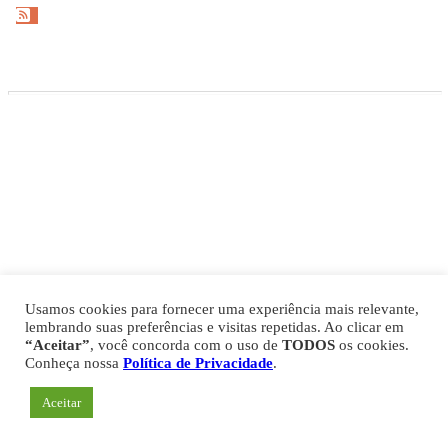
Gazeta Esportiva Copyright © 2026
Política de Privacidade
Comercial
Fale Conosco
Expediente
Usamos cookies para fornecer uma experiência mais relevante,
lembrando suas preferências e visitas repetidas. Ao clicar em
“Aceitar”
, você concorda com o uso de
TODOS
os cookies.
Conheça nossa
Política de Privacidade
.
Aceitar