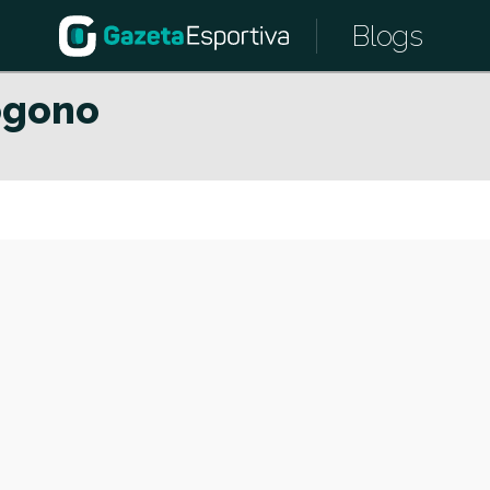
Blogs
ógono