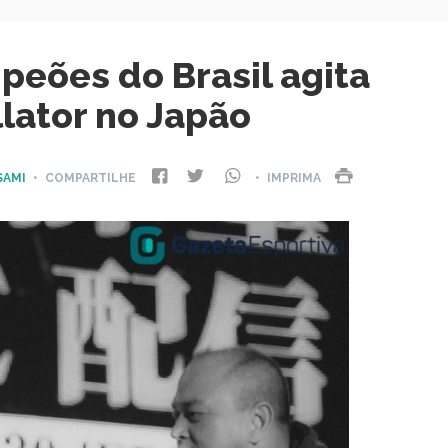
peões do Brasil agita
llator no Japão
SAMI
• COMPARTILHE
• IMPRIMA