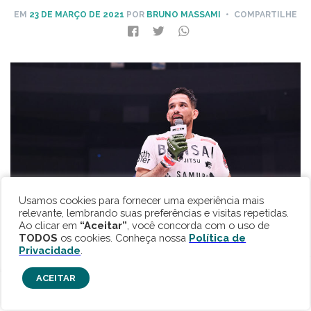
EM
23 DE MARÇO DE 2021
POR
BRUNO MASSAMI
• COMPARTILHE
Usamos cookies para fornecer uma experiência mais
relevante, lembrando suas preferências e visitas repetidas.
Ao clicar em
“Aceitar”
, você concorda com o uso de
TODOS
os cookies. Conheça nossa
Política de
Privacidade
.
Kleber Koike vence de novo no Rizin FF – Divulgação –
ACEITAR
Rizin FF