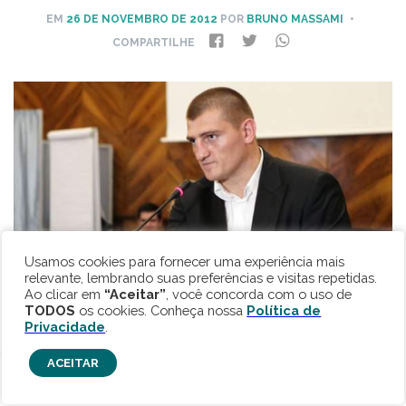
EM
26 DE NOVEMBRO DE 2012
POR
BRUNO MASSAMI
•
COMPARTILHE
Usamos cookies para fornecer uma experiência mais
relevante, lembrando suas preferências e visitas repetidas.
Ao clicar em
“Aceitar”
, você concorda com o uso de
TODOS
os cookies. Conheça nossa
Política de
Privacidade
.
ACEITAR
Lutador é considerado maior esperança romena no
kickboxing - Foto - Arquivo Pessoal