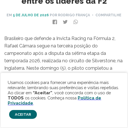
entre os líderes da F2
EM
5 DE JULHO DE 2026
POR RODRIGO FRANÇA
• COMPARTILHE
Brasileiro que defende a Invicta Racing na Fórmula 2,
Rafael Câmara segue na terceira posição do
campeonato após a disputa da sétima etapa da
temporada 2026, realizada no circuito de Silverstone, na
Inglaterra. Neste domingo (5), o piloto completou a
corrida principal da etapa na quinta posição, mantendo-
Usamos cookies para fornecer uma experiência mais
se entre os líderes da tabela de classificação.
relevante, lembrando suas preferências e visitas repetidas.
Ao clicar em
“Aceitar”
, você concorda com o uso de
TODOS
os cookies. Conheça nossa
Política de
Privacidade
.
ACEITAR