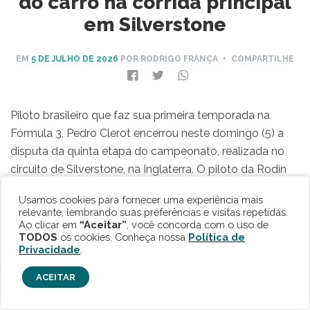
do carro na corrida principal
em Silverstone
EM
5 DE JULHO DE 2026
POR RODRIGO FRANÇA
• COMPARTILHE
Piloto brasileiro que faz sua primeira temporada na
Fórmula 3, Pedro Clerot encerrou neste domingo (5) a
disputa da quinta etapa do campeonato, realizada no
circuito de Silverstone, na Inglaterra. O piloto da Rodin
Motorsport ganhou oito posições na corrida principal da
Usamos cookies para fornecer uma experiência mais
etapa, demonstrando um ritmo forte para terminar com
relevante, lembrando suas preferências e visitas repetidas.
a 13ª posição em uma prova das mais agitadas.
Ao clicar em
“Aceitar”
, você concorda com o uso de
TODOS
os cookies. Conheça nossa
Política de
Privacidade
.
ACEITAR