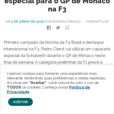
especial para o GP de Mônaco
na F3
EM
2 DE JUNHO DE 2026
POR RODRIGO FRANÇA
• COMPARTILHE
Primeiro campeão da história da F4 Brasil e destaque
internacional na F3, Pedro Clerot vai utilizar um capacete
especial da Schuberth durante o GP de Mônaco neste
final de semana. A categoria preliminar da F1 prevê a
disputa de duas corridas e o piloto brasiliense preparou
Usamos cookies para fornecer uma experiência mais
uma homenagem ao maior vencedor da história do
relevante, lembrando suas preferências e visitas repetidas.
circuito, seu ídolo Ayrton Senna, que triunfou por lá em
Ao clicar em
“Aceitar”
, você concorda com o uso de
TODOS
os cookies. Conheça nossa
Política de
seis oportunidades (1987, 1989, 1990, 1991, 1992 e 1993).
Privacidade
.
ACEITAR