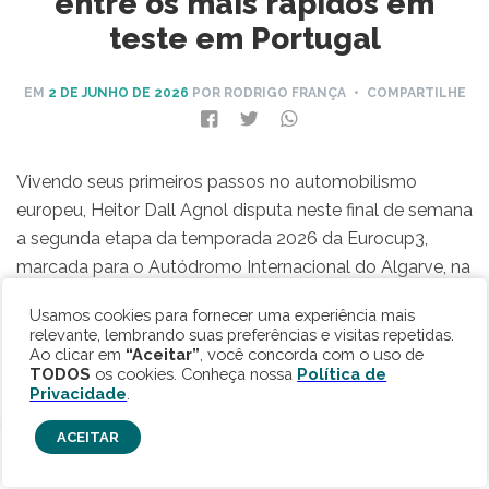
entre os mais rápidos em
teste em Portugal
EM
2 DE JUNHO DE 2026
POR RODRIGO FRANÇA
• COMPARTILHE
Vivendo seus primeiros passos no automobilismo
europeu, Heitor Dall Agnol disputa neste final de semana
a segunda etapa da temporada 2026 da Eurocup3,
marcada para o Autódromo Internacional do Algarve, na
cidade portuguesa de Portimão. Na bateria de testes
Usamos cookies para fornecer uma experiência mais
realizada ao longo dessa terça-feira (2), o atual
relevante, lembrando suas preferências e visitas repetidas.
campeão da F4 Brasil foi o terceiro melhor na primeira
Ao clicar em
“Aceitar”
, você concorda com o uso de
TODOS
os cookies. Conheça nossa
Política de
das três sessões do dia.
Privacidade
.
ACEITAR