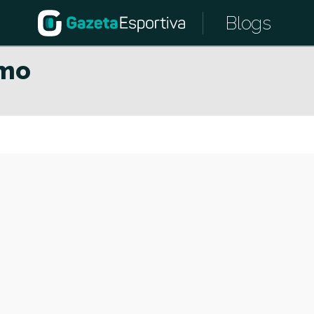
Blogs
smo