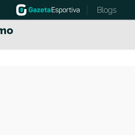
Blogs
smo