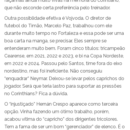
façanhas ainda muito vivas na memória do corintiano,
que não esconde certa preferência pelo treinador.
Outra possiblidade efetiva é Vojvoda. O diretor de
futebol do Timão, Marcelo Paz, trabalhou com ele
durante muito tempo no Fortaleza e essa pode ser uma
boa carta na manga, se precisar. Eles sempre se
entenderam muito bem. Foram cinco títulos: tricampeão
Cearense, em 2021, 2022 e 2023, e bi na Copa Nordeste,
em 2022 e 2024. Passou pelo Santos, time fora do eixo
nordestino, mas foi ineficiente. Não conseguiu
“enquadrar” Neymar. Deixou-se levar pelos caprichos do
jogador. Será que teria lastro para suportar as pressões
no Corinthians? Fica a dúvida.
O “injustiçado” Hernán Crespo aparece como terceira
opção. Vinha fazendo um ótimo trabalho, porém,
acabou vítima do “capricho” dos dirigentes tricolores.
Tem a fama de ser um bom “gerenciador” de elenco. É o