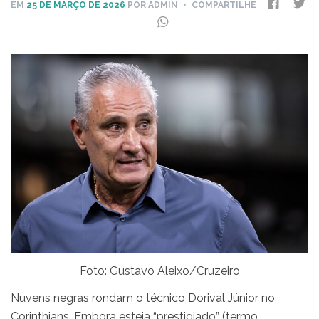
EM
25 DE MARÇO DE 2026
POR ADMIN
• COMPARTILHE
Foto: Gustavo Aleixo/Cruzeiro
Nuvens negras rondam o técnico Dorival Júnior no
Corinthians. Embora esteja “prestigiado” (termo