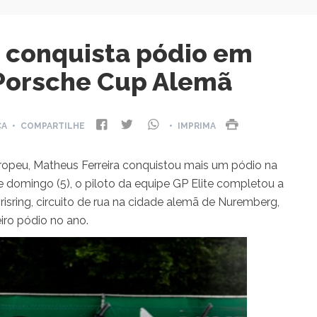
a conquista pódio em
 Porsche Cup Alemã
ÇA
• COMPARTILHE
• IMPRIMA
uropeu, Matheus Ferreira conquistou mais um pódio na
omingo (5), o piloto da equipe GP Elite completou a
isring, circuito de rua na cidade alemã de Nuremberg,
iro pódio no ano.