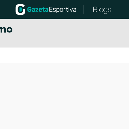
Blogs
smo