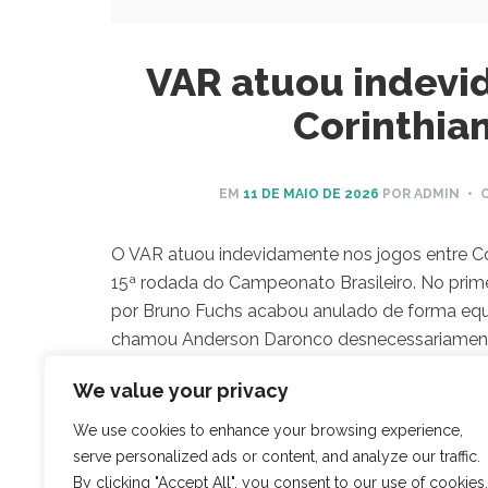
VAR atuou indevi
Corinthia
EM
11 DE MAIO DE 2026
POR ADMIN
• 
O VAR atuou indevidamente nos jogos entre Cor
15ª rodada do Campeonato Brasileiro. No prime
por Bruno Fuchs acabou anulado de forma eq
chamou Anderson Daronco desnecessariamente,
gesto feito na comemoração do gol de Lucian
We value your privacy
Veja análise detalhada no vídeo abaixo:
We use cookies to enhance your browsing experience,
serve personalized ads or content, and analyze our traffic.
admin
By clicking "Accept All", you consent to our use of cookies.